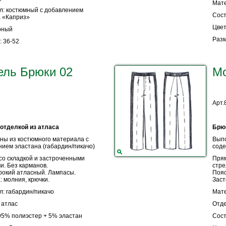
Мате
л: костюмный с добавлением
Сост
а «Каприз»
Цвет
рный
Разм
 36-52
ель Брюки 02
Мо
Арт.
отделкой из атласа
Брюк
ны из костюмного материала с
Выпо
ием эластана (габардин/пикачо)
соде
о складкой и застроченными
Прям
и. Без карманов.
стре
рокий атласный. Лампасы.
Пояс
: молния, крючки.
Заст
: габардин/пикачо
Мате
 атлас
Отде
95% полиэстер + 5% эластан
Сост