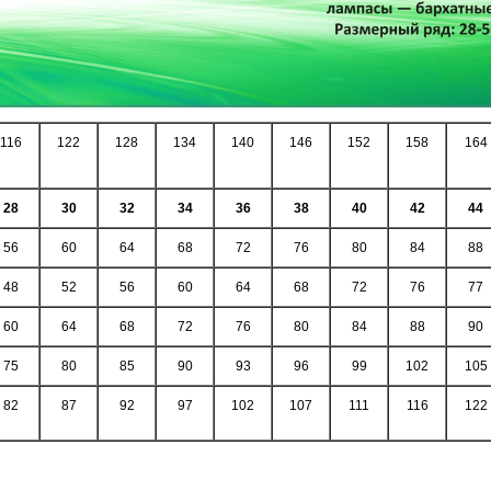
116
122
128
134
140
146
152
158
164
28
30
32
34
36
38
40
42
44
56
60
64
68
72
76
80
84
88
48
52
56
60
64
68
72
76
77
60
64
68
72
76
80
84
88
90
75
80
85
90
93
96
99
102
105
82
87
92
97
102
107
111
116
122