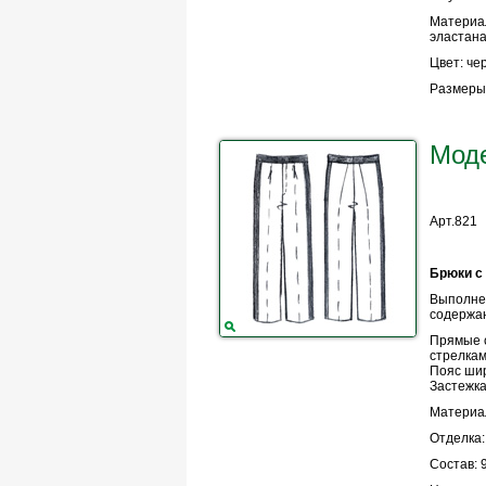
Материа
эластан
Цвет: че
Размеры:
Мод
Арт.821
Брюки с 
Выполне
содержан
Прямые с
стрелкам
Пояс ши
Застежка
Материал
Отделка:
Состав: 