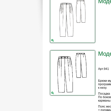
Мод
Моде
Арт.941
Брюки му
програм
к низу.
Посадка 
По боко
карманы
Пояс жес
+ пугови