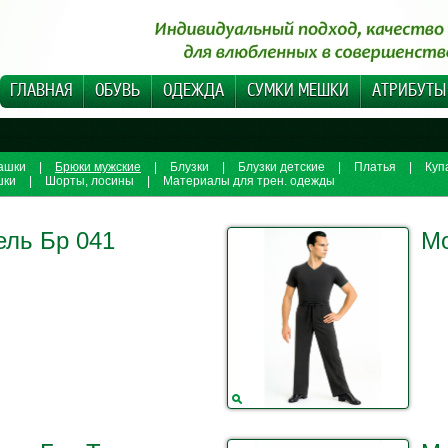
ГЛАВНАЯ
ОБУВЬ
ОДЕЖДА
СУМКИ МЕШКИ
АТРИБУТЫ
ашки
|
Брюки мужские
|
Блузки
|
Блузки детские
|
Платья
|
Куп
шки
|
Шорты, лосины
|
Материалы для трен. одежды
ль Бр 041
Мо