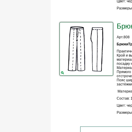
Цвет: че
Размеры
Брю
Арт.808
БрюкиТ
Практичн
Крой и в
материа
посадку 
Материал
Прямого 
отстроче
Пояс шир
застёжки
Материа
Состав: 
Цвет: че
Размеры