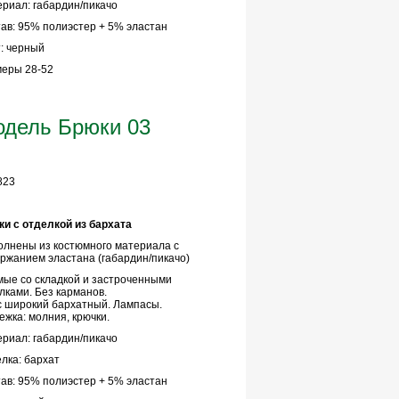
риал: габардин/пикачо
ав: 95% полиэстер + 5% эластан
: черный
еры 28-52
дель Брюки 03
823
и с отделкой из бархата
лнены из костюмного материала с
ржанием эластана (габардин/пикачо)
ые со складкой и застроченными
лками. Без карманов.
 широкий бархатный. Лампасы.
ежка: молния, крючки.
риал: габардин/пикачо
лка: бархат
ав: 95% полиэстер + 5% эластан