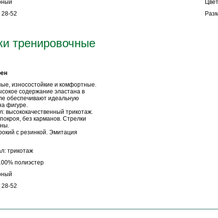
рный
Цвет
 28-52
Разм
ки тренировочные
рен
ые, износостойкие и комфортные.
ысокое содержание эластана в
ле обеспечивают идеальную
на фигуре.
: высококачественный трикотаж.
покроя, без карманов. Стрелки
ны.
окий с резинкой. Эмитация
л: трикотаж
100% полиэстер
рный
 28-52