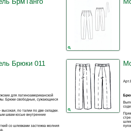
ель БрмТанго
Мо
ль Брюки 011
Мо
Арт.
жские для латиноамериканской
Брю
мы. Брюки свободные, сужающиеся
Выпо
соде
- высокая, по талии по две складки.
Прям
вым швам косые внутренние
стре
.
шлев
ткий со шлевками застежка молния
пуго
ца.