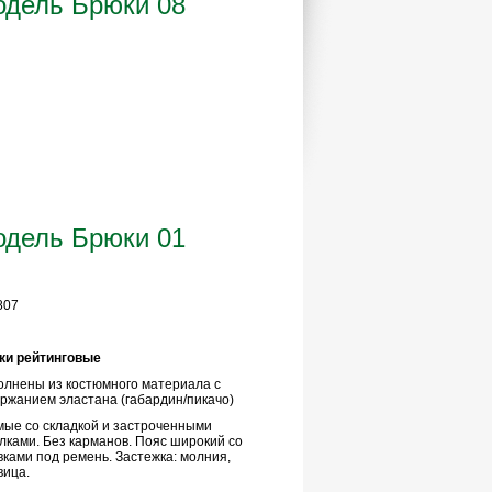
дель Брюки 08
дель Брюки 01
807
ки рейтинговые
лнены из костюмного материала с
ржанием эластана (габардин/пикачо)
ые со складкой и застроченными
лками. Без карманов. Пояс широкий со
ками под ремень. Застежка: молния,
вица.