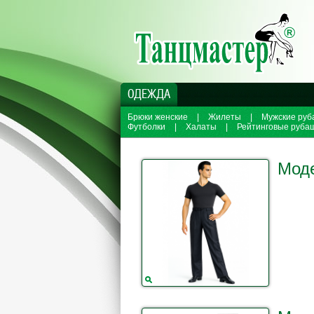
ОДЕЖДА
Брюки женские
|
Жилеты
|
Мужские руб
Футболки
|
Халаты
|
Рейтинговые руба
Моде