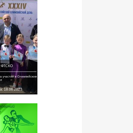
с ФТСКО
а участие в Олимпийском
ти
а: 18.06.2023