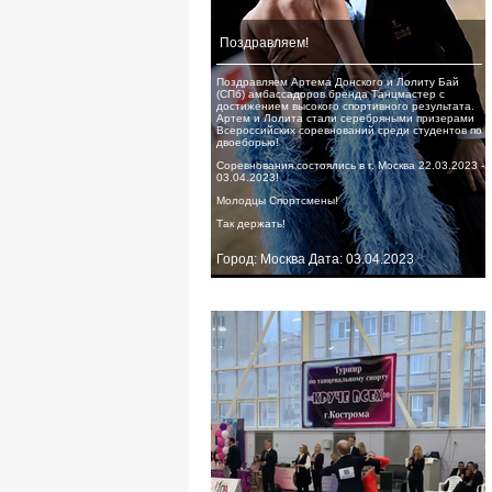
Поздравляем!
Поздравляем Артема Донского и Лолиту Бай
(СПб) амбассадоров бренда Танцмастер с
достижением высокого спортивного результата.
Артем и Лолита стали серебряными призерами
Всероссийских соревнований среди студентов по
двоеборью!
Соревнования состоялись в г. Москва 22.03.2023 -
03.04.2023!
Молодцы Спортсмены!
Так держать!
Город: Москва Дата: 03.04.2023