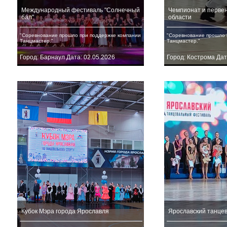
Международный фестиваль "Солнечный
Чемпионат и первен
бал"
области
"Соревнование прошло при поддержке компании
"Соревнование прошло 
Танцмастер."
Танцмастер."
Город: Барнаул Дата: 02.05.2026
Город: Кострома Дат
Кубок Мэра города Ярославля
Ярославский танце