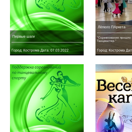
Лёгкого ПАркета
Первые шаги
"Соревнование прошло 
Танцмастер."
Город: Кострома Дата: 07.03.2022
Город: Кострома Дат