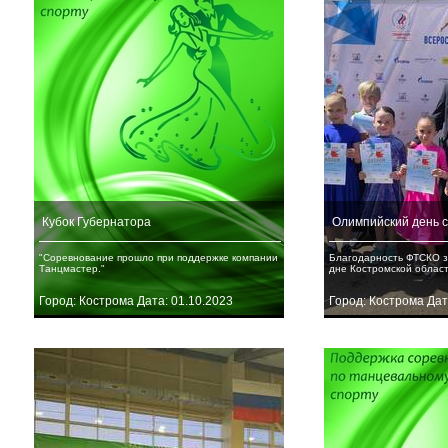
Кубок Губернатора
Олимпийский день 
"Соревнование прошло при поддержке компании
Благодарность ФТСКО з
Танцмастер."
дне Костромской облас
Город: Кострома Дата: 01.10.2023
Город: Кострома Дат